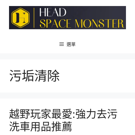
跳
至
主
要
內
容
選單
污垢清除
越野玩家最愛:強力去污
洗車用品推薦