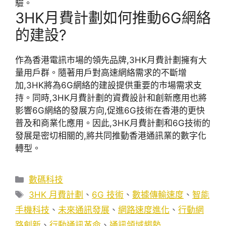
驗。
3HK月費計劃如何推動6G網絡
的建設?
作為香港電訊市場的領先品牌,3HK月費計劃擁有大
量用戶群。隨著用戶對高速網絡需求的不斷增
加,3HK將為6G網絡的建設提供重要的市場需求支
持。同時,3HK月費計劃的資費設計和創新應用也將
影響6G網絡的發展方向,促進6G技術在香港的更快
普及和商業化應用。因此,3HK月費計劃和6G技術的
發展是密切相關的,將共同推動香港通訊業的數字化
轉型。
分
數碼科技
類
標
3HK 月費計劃
、
6G 技術
、
數據傳輸速度
、
智能
籤
手機科技
、
未來通訊發展
、
網路速度進化
、
行動網
路創新
、
行動通訊革命
、
通訊領域趨勢