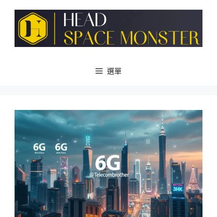
跳
至
主
要
內
容
選單