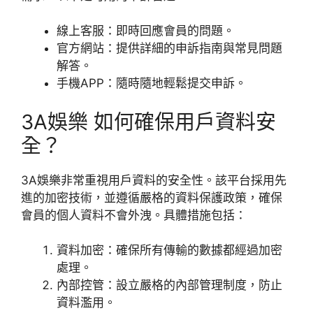
線上客服：即時回應會員的問題。
官方網站：提供詳細的申訴指南與常見問題
解答。
手機APP：隨時隨地輕鬆提交申訴。
3A娛樂 如何確保用戶資料安
全？
3A娛樂非常重視用戶資料的安全性。該平台採用先
進的加密技術，並遵循嚴格的資料保護政策，確保
會員的個人資料不會外洩。具體措施包括：
資料加密：確保所有傳輸的數據都經過加密
處理。
內部控管：設立嚴格的內部管理制度，防止
資料濫用。