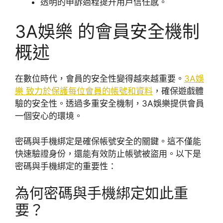
透明的申訴過程提升用戶信任感。
3A娛樂 的會員安全機制
概述
在數位時代，會員的安全性變得越來越重要。
3A娛
樂 致力於保護每位會員的帳號和資料
，確保遊戲體
驗的安全性。透過多重安全機制，3A娛樂提供會員
一個安心的環境。
密碼與手機綁定是確保帳號安全的關鍵。這不僅能
快速驗證身份，還能有效防止帳號被盜用。以下是
密碼與手機綁定的重要性：
為何密碼與手機綁定如此重
要？