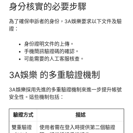
身分核實的必要步驟
為了確保申訴者的身份，3A娛樂要求以下文件及驗
證：
身份證明文件的上傳。
手機簡訊驗證碼的確認。
可能需要的人工客服核查。
3A娛樂 的多重驗證機制
3A娛樂採用先進的多重驗證機制來進一步提升帳號
安全性。這些機制包括：
驗證方式
描述
雙重驗證
使用者需在登入時提供第二個驗證