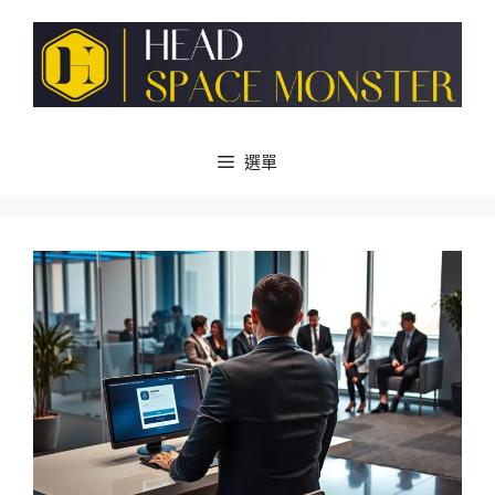
跳
至
主
要
內
容
選單