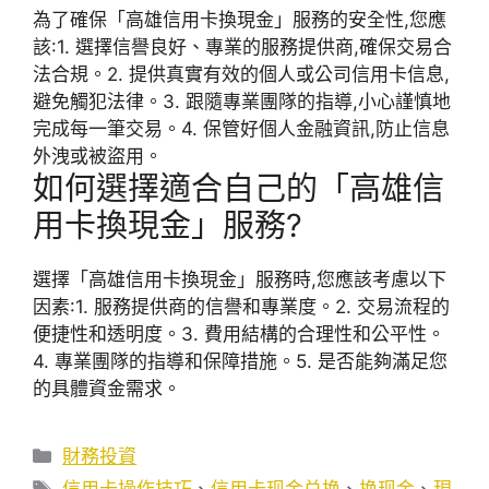
為了確保「高雄信用卡換現金」服務的安全性,您應
該:1. 選擇信譽良好、專業的服務提供商,確保交易合
法合規。2. 提供真實有效的個人或公司信用卡信息,
避免觸犯法律。3. 跟隨專業團隊的指導,小心謹慎地
完成每一筆交易。4. 保管好個人金融資訊,防止信息
外洩或被盜用。
如何選擇適合自己的「高雄信
用卡換現金」服務?
選擇「高雄信用卡換現金」服務時,您應該考慮以下
因素:1. 服務提供商的信譽和專業度。2. 交易流程的
便捷性和透明度。3. 費用結構的合理性和公平性。
4. 專業團隊的指導和保障措施。5. 是否能夠滿足您
的具體資金需求。
分
財務投資
類
標
信用卡操作技巧
、
信用卡现金兑换
、
换现金
、
現