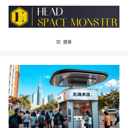
跳
至
主
要
內
容
選單