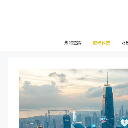
跳
至
主
要
內
容
媒體營銷
數碼科技
財