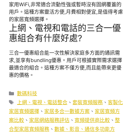
家用WiFi,非常適合流動性強或暫時沒有固網覆蓋的
用戶。這種方案靈活方便,月費相對便宜,是值得考慮
的家居寬頻選擇。
上網、電視和電話的三合一優
惠組合有什麼好處?
三合一優惠組合能一次性解決家庭多方面的通訊需
求,並享有bundling優惠。用戶可根據實際需求選擇
最適合的組合。這種方案不僅方便,而且能帶來更優
惠的價格。
分
數碼科技
類
標
上網、電視、電話整合
、
套裝寬頻服務
、
客製化
籤
家居寬頻選擇
、
家居多合一數據方案
、
家居寬頻方
案比較
、
家居網絡服務評估
、
寬頻提供商比較
、
整
合型家居寬頻服務
、
數據、影音、通信多功能方