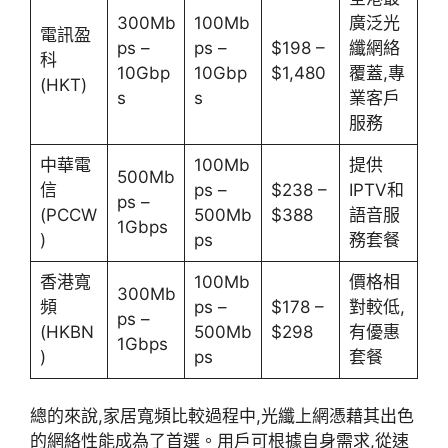
300Mb
100Mb
廣泛光
電訊盈
ps –
ps –
$198 –
纖網絡
科
10Gbp
10Gbp
$1,480
覆蓋,專
(HKT)
s
s
業客戶
服務
中華電
100Mb
提供
500Mb
信
ps –
$238 –
IPTV和
ps –
(PCCW
500Mb
$388
語音服
1Gbps
)
ps
務套餐
香港寬
100Mb
價格相
300Mb
頻
ps –
$178 –
對較低,
ps –
(HKBN
500Mb
$298
有優惠
1Gbps
)
ps
套餐
總的來說,家居寬頻比較過程中,光纖上網憑藉其出色
的網絡性能成為了首選。用戶可根據自身需求,從速