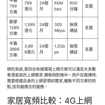
中嘉
799
24個
60M
600
799
支援
港元
月
bps
分鐘
方案
凱擘
1,399
24個
300
無限
1399
支援
港元
月
Mbps
通話
方案
中嘉
3,89
24個
1.2Gb
無限
3898
支援
8港元
月
ps
通話
方案
總的來說,第四台有線電視上網方案可以滿足大多數
香港家庭的上網需求,價格相對適中。用戶在選擇時,
需要根據自身的上網習慣和需求,權衡不同方案的特
點,找到最適合的服務。
家居寬頻比較：4G上網