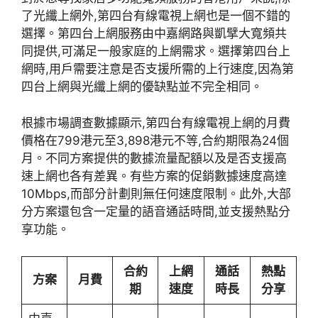
了光纖上網外,第四台有線電視上網也是一個不錯的
選擇。第四台上網服務由中嘉網路與凱擘大寬頻共
同提供,可滿足一般家庭的上網需求。選擇第四台上
網時,用戶需要注意是否支援所需的上行速度,因為第
四台上網與光纖上網的優缺點並不完全相同。
根據市場調查數據顯示,第四台有線電視上網的月費
價格在799港元至3,898港元不等,合約期限為24個
月。不同方案提供的數據流量配額以及是否支援高
速上網也各有差異。有些方案的促銷數據速度高達
10Mbps,而部分計劃則無任何速度限制。此外,大部
分方案還包含一定量的語音通話時間,並支援熱點分
享功能。
合約
上網
通話
熱點
方案
月費
期
速度
時長
分享