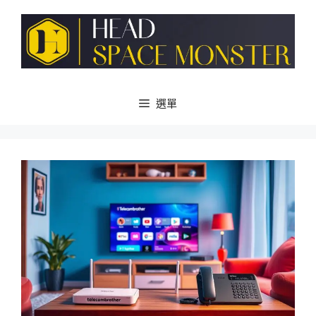
跳
至
主
要
內
容
選單