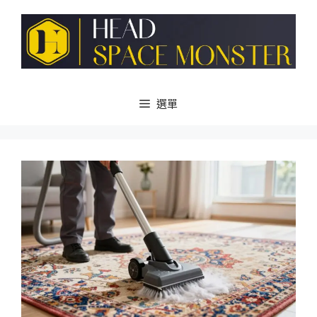
跳
至
主
要
內
容
選單