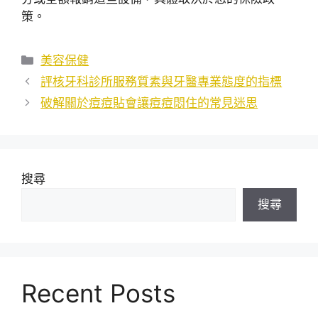
策。
分
美容保健
類
評核牙科診所服務質素與牙醫專業態度的指標
破解關於痘痘貼會讓痘痘悶住的常見迷思
搜尋
搜尋
Recent Posts