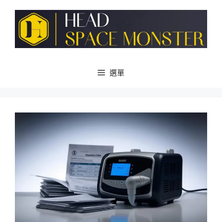
跳
至
主
要
內
容
選單