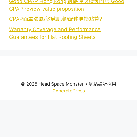
Good CPAP Hong Kong 睡眠呼吸機專門店 Good
CPAP review value proposition
CPAP面罩漏氣/敏感肌膚/配件更換點算?
Warranty Coverage and Performance
Guarantees for Flat Roofing Sheets
© 2026 Head Space Monster
• 網站設計採用
GeneratePress