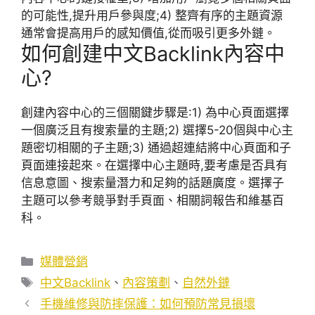
的可能性,提升用戶參與度;4) 整齊有序的主題資源
通常會提高用戶的感知價值,從而吸引更多外鏈。
如何創建中文Backlink內容中
心?
創建內容中心的三個關鍵步驟是:1) 為中心頁面選擇
一個廣泛且有搜索量的主題;2) 選擇5-20個與中心主
題密切相關的子主題;3) 通過超連結將中心頁面和子
頁面連接起來。在選擇中心主題時,要考慮是否具有
信息意圖、搜索量潛力和足夠的話題廣度。選擇子
主題可以參考競爭對手頁面、相關詞報告和維基百
科。
分
媒體營銷
類
標
中文Backlink
、
內容策劃
、
自然外鏈
籤
手機維修與防摔保護：如何預防常見損壞