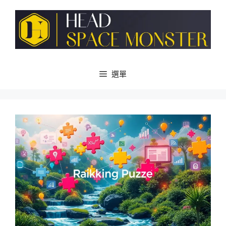
跳
至
主
要
內
容
選單